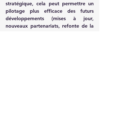
stratégique, cela peut permettre un 
pilotage plus efficace des futurs 
développements (mises à jour, 
nouveaux partenariats, refonte de la 
tokenomics).
Analyse technique 
actuelle de $CRO (25 
mars 2025)
L’analyse technique du CRO montre 
un fort rebond depuis le support des 
0,069 $.
Cours actuel :
 0,1074 USDT 
(+13,65 %)