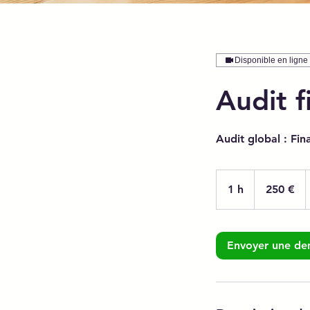
Disponible en ligne
Audit f
Audit global : Fin
250
euros
1 h
1
250 €
Envoyer une d