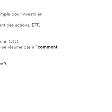
mple pour investir en
ent des actions, ETF,
ir un CTO.
comment
e se résume pas à “
me ?