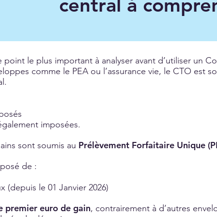
central à compre
e point le plus important à analyser avant d’utiliser un C
eloppes comme le PEA ou l’assurance vie, le CTO est sou
l.
mposés
t également imposées.
Prélèvement Forfaitaire Unique (P
gains sont soumis au
posé de :
 (depuis le 01 Janvier 2026)
e premier euro de gain
, contrairement à d’autres envelo