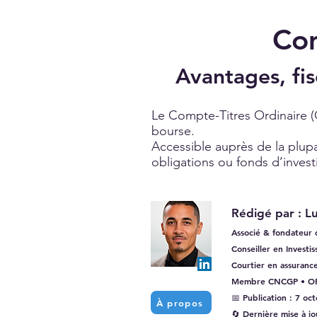
Com
Avantages, fis
Le Compte-Titres Ordinaire (
bourse.
Accessible auprès de la plupa
obligations ou fonds d’inves
Rédigé par : 
Associé & fondateur
Conseiller en Investi
Courtier en assuranc
Membre CNCGP • OR
📅 Publication : 7 oc
À propos
🔄 Dernière mise à j