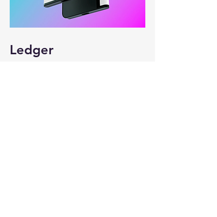
Ledger
En savoir plus
60 rue François 1er, 75008 Paris
937 960 227
R.C.S. Paris
Conseiller en Investissements Financiers (CIF)
Membre de la CNCGP, association professionnelle
agréée par l’Autorité des Marchés Financiers (AMF).