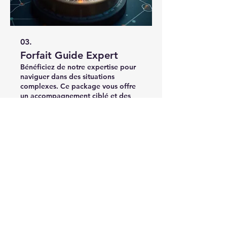
03.
Forfait Guide Expert
Bénéficiez de notre expertise pour
naviguer dans des situations
complexes. Ce package vous offre
un accompagnement ciblé et des
conseils stratégiques pour prendre
les bonnes décisions et avancer
avec confiance. Maximisez votre
Afficher plus
potentiel grâce à notre savoir-faire.
60 rue François 1er, 75008 Paris
937 960 227
R.C.S. Paris