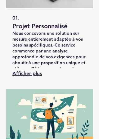
01.
Projet Personnalisé
Nous concevons une solution sur
mesure entièrement adaptée à vos
besoins spécifiques. Ce service
commence par une analyse
approfondie de vos exigences pour
aboutir à une proposition unique et
efficace. Obtenez exactement ce
Afficher plus
dont vous avez besoin pour
atteindre vos objectifs.