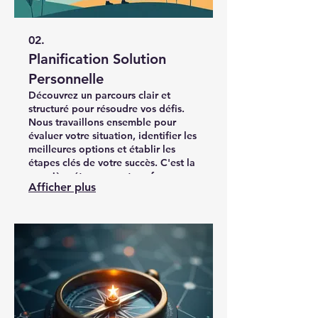
02.
Planification Solution
Personnelle
Découvrez un parcours clair et
structuré pour résoudre vos défis.
Nous travaillons ensemble pour
évaluer votre situation, identifier les
meilleures options et établir les
étapes clés de votre succès. C'est la
première étape pour transformer
Afficher plus
vos aspirations en réalité.